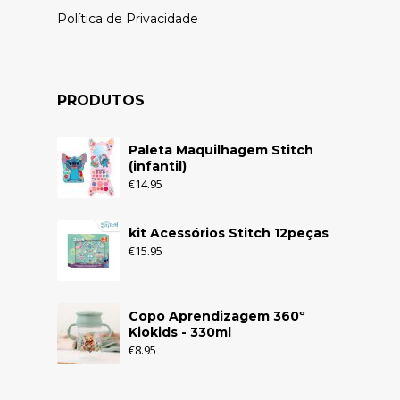
Política de Privacidade
PRODUTOS
Paleta Maquilhagem Stitch
(infantil)
€
14.95
kit Acessórios Stitch 12peças
€
15.95
Copo Aprendizagem 360º
Kiokids - 330ml
€
8.95