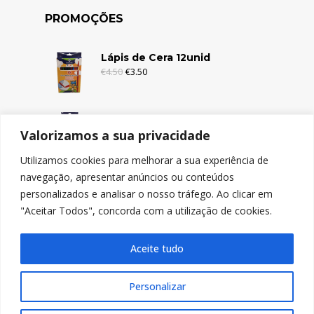
PROMOÇÕES
Lápis de Cera 12unid
€
4.50
€
3.50
Lápis de Cera 6unid
Valorizamos a sua privacidade
€
2.95
€
1.95
Utilizamos cookies para melhorar a sua experiência de
navegação, apresentar anúncios ou conteúdos
Lápis de Cor c/Borracha 12unid
personalizados e analisar o nosso tráfego. Ao clicar em
€
4.95
€
3.95
"Aceitar Todos", concorda com a utilização de cookies.
Aceite tudo
Personalizar
© Copyright 2024, Nicolitos