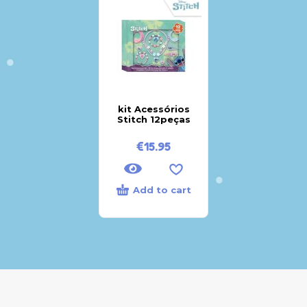
kit Acessórios
Stitch 12peças
€
15.95
Add to cart