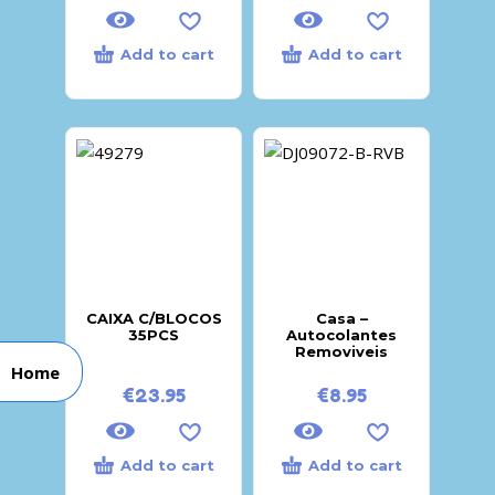
Add to cart
Add to cart
CAIXA C/BLOCOS
Casa –
35PCS
Autocolantes
Removiveis
Home
€
23.95
€
8.95
Add to cart
Add to cart