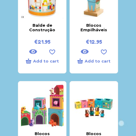
Balde de
Blocos
Construção
Empilháveis
€
21.95
€
12.95
Add to cart
Add to cart
Blocos
Blocos