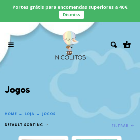
Portes grátis para encomendas superiores a 40€
Dismiss
Jogos
HOME
LOJA
JOGOS
DEFAULT SORTING
FILTRAR