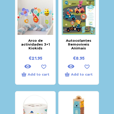
Arco de
Autocolantes
actividades 3×1
Removiveis
Kiokids
Animais
€
21.95
€
8.95
Add to cart
Add to cart