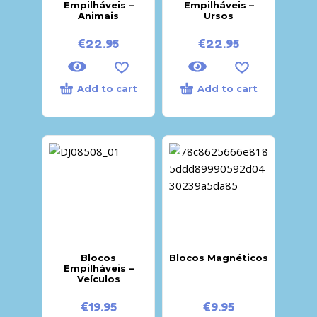
Empilháveis –
Empilháveis –
Animais
Ursos
€
22.95
€
22.95
Add to cart
Add to cart
Blocos
Blocos Magnéticos
Empilháveis –
Veículos
€
19.95
€
9.95