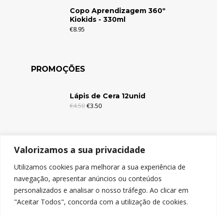
Copo Aprendizagem 360º
Kiokids - 330ml
€
8.95
PROMOÇÕES
Lápis de Cera 12unid
€
4.50
€
3.50
Lápis de Cera 6unid
Valorizamos a sua privacidade
€
2.95
€
1.95
Utilizamos cookies para melhorar a sua experiência de
navegação, apresentar anúncios ou conteúdos
Lápis de Cor c/Borracha 12unid
personalizados e analisar o nosso tráfego. Ao clicar em
€
4.95
€
3.95
"Aceitar Todos", concorda com a utilização de cookies.