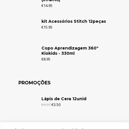
€
14.95
kit Acessórios Stitch 12peças
€
15.95
Copo Aprendizagem 360º
Kiokids - 330ml
€
8.95
PROMOÇÕES
Lápis de Cera 12unid
€
4.50
€
3.50
Lápis de Cera 6unid