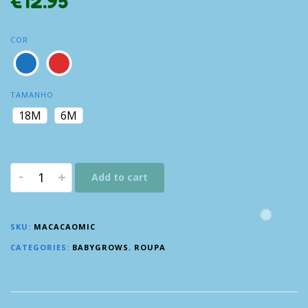
€
12.95
COR
TAMANHO
18M
6M
-
+
Add to cart
SKU:
MACACAOMIC
CATEGORIES:
BABYGROWS
,
ROUPA