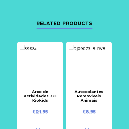
RELATED PRODUCTS
Arco de
Autocolantes
actividades 3×1
Removiveis
P
Kiokids
Animais
€
21.95
€
8.95