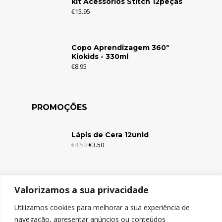
kit Acessórios Stitch 12peças
€
15.95
Copo Aprendizagem 360º
Kiokids - 330ml
€
8.95
PROMOÇÕES
Lápis de Cera 12unid
€
4.50
€
3.50
Lápis de Cera 6unid
Valorizamos a sua privacidade
€
2.95
€
1.95
Utilizamos cookies para melhorar a sua experiência de
navegação, apresentar anúncios ou conteúdos