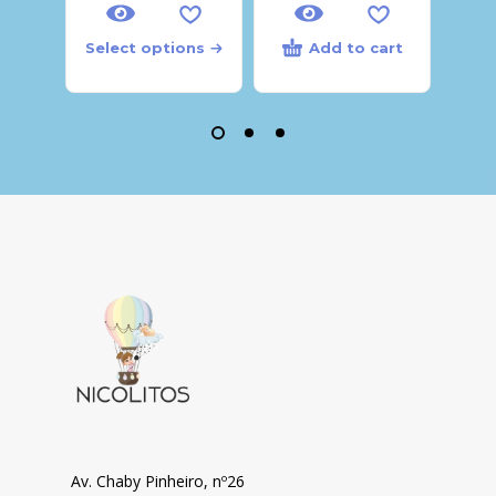
Select options
Add to cart
Sele
Av. Chaby Pinheiro, nº26