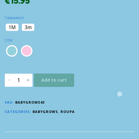
€
15.95
TAMANHO
1M
3m
COR
-
+
Add to cart
SKU:
BABYGROW543
CATEGORIES:
BABYGROWS
,
ROUPA