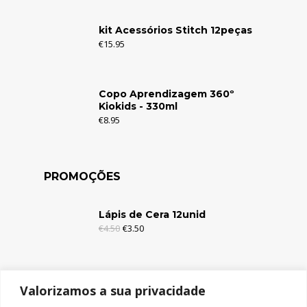
kit Acessórios Stitch 12peças
€
15.95
Copo Aprendizagem 360º
Kiokids - 330ml
€
8.95
PROMOÇÕES
Lápis de Cera 12unid
€
4.50
€
3.50
Lápis de Cera 6unid
Valorizamos a sua privacidade
€
2.95
€
1.95