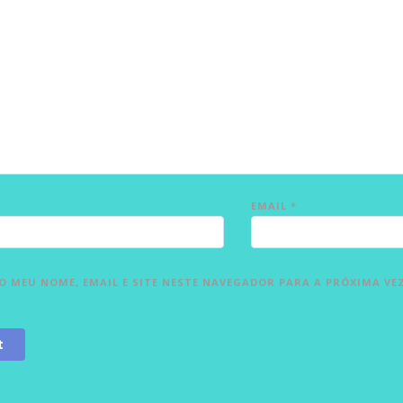
EMAIL
*
 MEU NOME, EMAIL E SITE NESTE NAVEGADOR PARA A PRÓXIMA VE