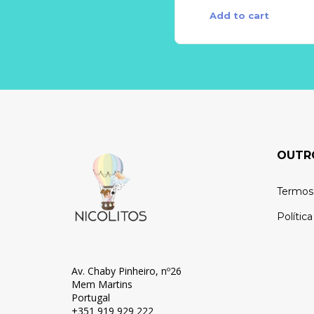
Add to cart
OUTR
Termos
Polític
Av. Chaby Pinheiro, nº26
Mem Martins
Portugal
+351 919 929 222