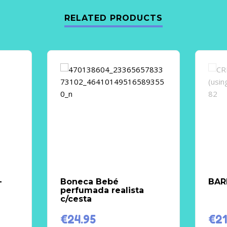
RELATED PRODUCTS
–
Boneca Bebé
BAR
perfumada realista
c/cesta
€
24.95
€
21