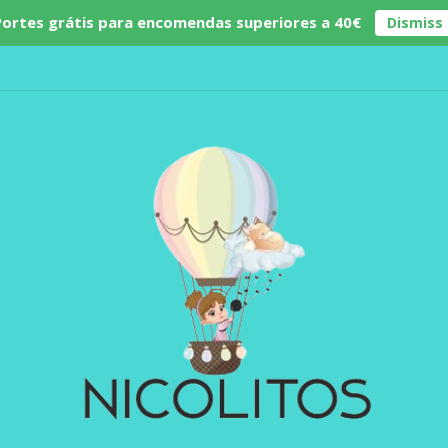
Portes grátis para encomendas superiores a 40€
Dismiss