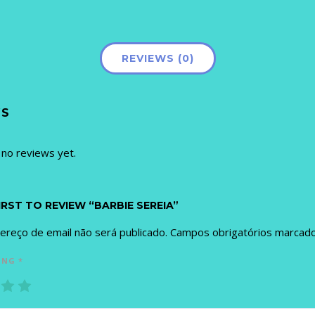
REVIEWS (0)
WS
 no reviews yet.
IRST TO REVIEW “BARBIE SEREIA”
ereço de email não será publicado.
Campos obrigatórios marca
ING
*
3
4
5