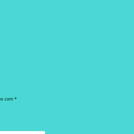
dos com
*