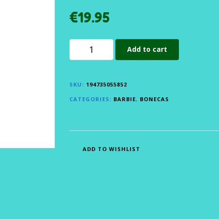
€
19.95
Add to cart
SKU:
194735055852
CATEGORIES:
BARBIE
,
BONECAS
ADD TO WISHLIST