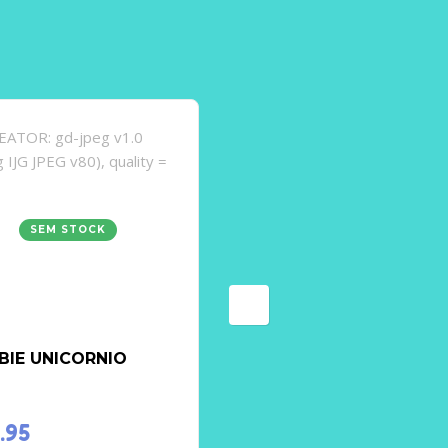
SEM STOCK
BIE UNICORNIO
Boneca pano c/Alcofa
(Agatha) – Lilliputiens
.95
€
28.95