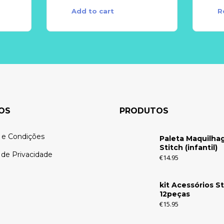
Add to cart
R
OS
PRODUTOS
 e Condições
Paleta Maquilh
Stitch (infantil)
a de Privacidade
€
14.95
kit Acessórios St
12peças
€
15.95