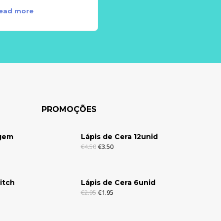
ead more
Add to cart
PROMOÇÕES
agem
Lápis de Cera 12unid
€
4.50
€
3.50
itch
Lápis de Cera 6unid
€
2.95
€
1.95