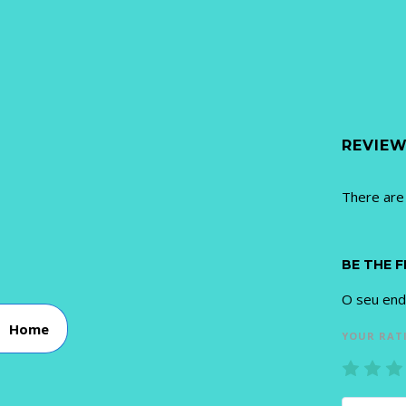
REVIE
There are
BE THE F
O seu end
Home
YOUR RAT
1
2