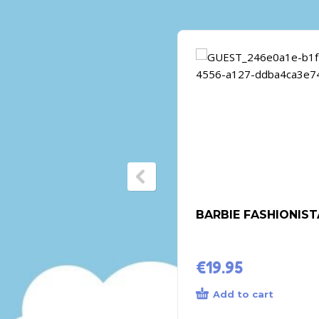
BARBIE FASHIONIST
€
19.95
Add to cart