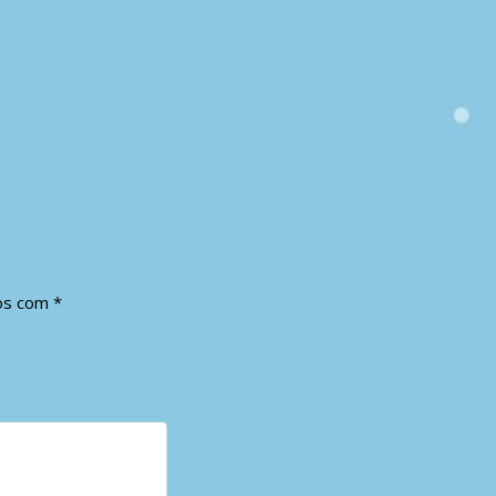
dos com
*