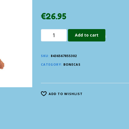
€
26.95
Add to cart
SKU:
8436567855302
CATEGORY:
BONECAS
ADD TO WISHLIST