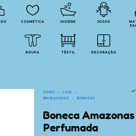
ADO
COSMÉTICA
HIGIENE
JOGOS
MA
ES
ROUPA
TÊXTIL
DECORAÇÃO
HOME
LOJA
BRINQUEDOS
BONECAS
Boneca Amazonas
Perfumada