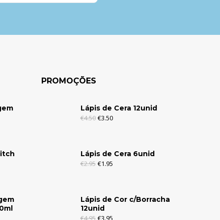
PROMOÇÕES
agem
Lápis de Cera 12unid
€
4.50
€
3.50
itch
Lápis de Cera 6unid
€
2.95
€
1.95
agem
Lápis de Cor c/Borracha
30ml
12unid
€
4.95
€
3.95