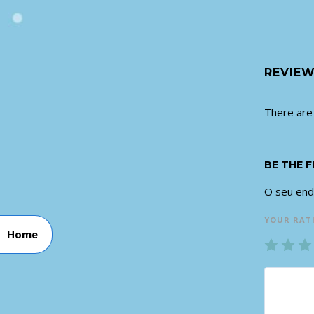
REVIE
There are
BE THE 
O seu end
YOUR RAT
Home
1
2