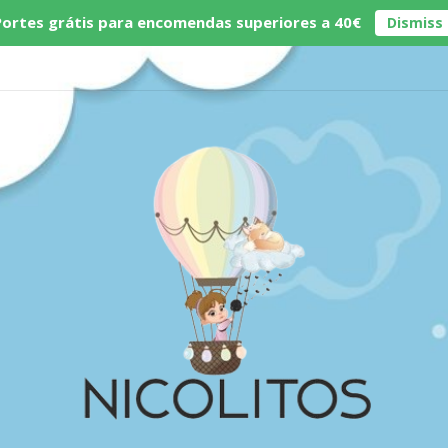
Portes grátis para encomendas superiores a 40€
Dismiss