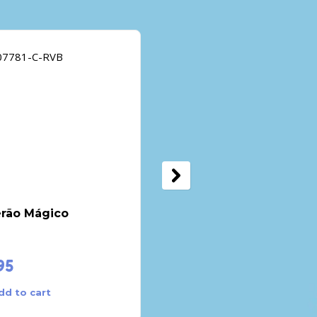
erão Mágico
Boneco pano c/Alcofa
(Ari) – Lilliputiens
95
€
28.95
dd to cart
Add to cart