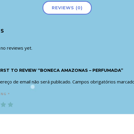
REVIEWS (0)
WS
 no reviews yet.
FIRST TO REVIEW “BONECA AMAZONAS – PERFUMADA”
ereço de email não será publicado.
Campos obrigatórios marca
ING
*
3
4
5