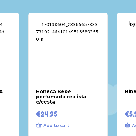
A
Boneca Bebé
Bib
perfumada realista
c/cesta
€
24.95
€
5.
Add to cart
A