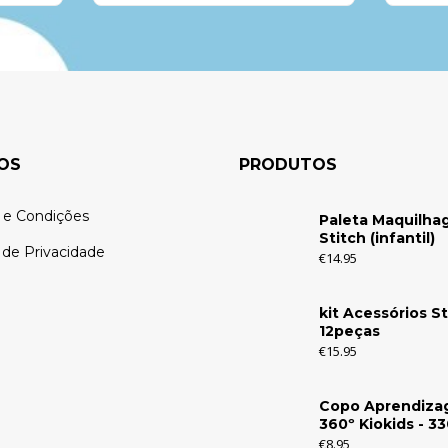
OS
PRODUTOS
 e Condições
Paleta Maquilh
Stitch (infantil)
a de Privacidade
€
14.95
kit Acessórios St
12peças
€
15.95
Copo Aprendiz
360º Kiokids - 3
€
8.95