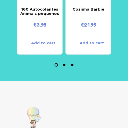
160 Autocolantes
Cozinha Barbie
Animais pequenos
Gan
€
3.95
€
21.95
Add to cart
Add to cart