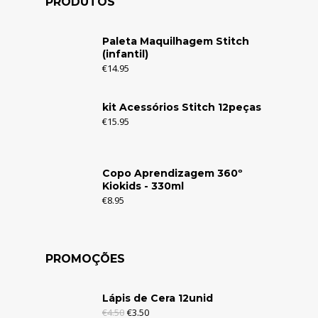
PRODUTOS
Paleta Maquilhagem Stitch
(infantil)
€
14.95
kit Acessórios Stitch 12peças
€
15.95
Copo Aprendizagem 360º
Kiokids - 330ml
€
8.95
PROMOÇÕES
Lápis de Cera 12unid
€
4.50
€
3.50