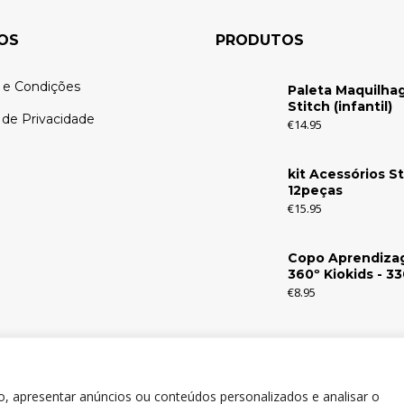
OS
PRODUTOS
 e Condições
Paleta Maquilh
Stitch (infantil)
a de Privacidade
€
14.95
kit Acessórios St
12peças
€
15.95
Copo Aprendiz
360º Kiokids - 3
€
8.95
o, apresentar anúncios ou conteúdos personalizados e analisar o