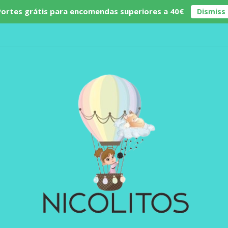
Portes grátis para encomendas superiores a 40€
Dismiss