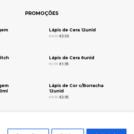
PROMOÇÕES
agem
Lápis de Cera 12unid
€
4.50
€
3.50
itch
Lápis de Cera 6unid
€
2.95
€
1.95
agem
Lápis de Cor c/Borracha
30ml
12unid
€
4.95
€
3.95