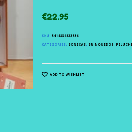
€
22.95
SKU:
5414834833836
CATEGORIES:
BONECAS
,
BRINQUEDOS
,
PELUCH
ADD TO WISHLIST