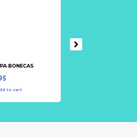
PA BONECAS
Brinquedo Didático
95
€
5.95
dd to cart
Add to cart