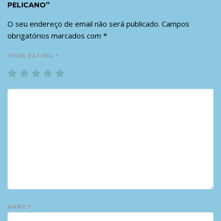
PELICANO”
O seu endereço de email não será publicado.
Campos
obrigatórios marcados com
*
YOUR RATING
*
1
2
3
4
5
NAME
*