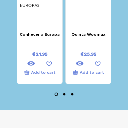
Conhecer a Europa
Quinta Woomax
Sten
€
21.95
€
25.95
Add to cart
Add to cart