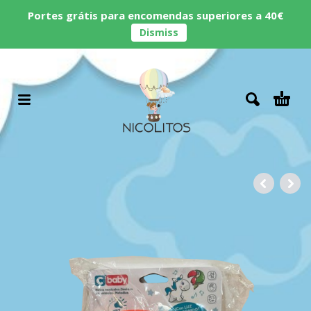
Portes grátis para encomendas superiores a 40€
Dismiss