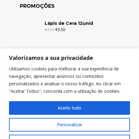
PROMOÇÕES
Lápis de Cera 12unid
€
4.50
€
3.50
Lápis de Cera 6unid
Valorizamos a sua privacidade
€
2.95
€
1.95
Utilizamos cookies para melhorar a sua experiência de
navegação, apresentar anúncios ou conteúdos
Lápis de Cor c/Borracha 12unid
personalizados e analisar o nosso tráfego. Ao clicar em
€
4.95
€
3.95
"Aceitar Todos", concorda com a utilização de cookies.
Aceite tudo
Personalizar
© Copyright 2024, Nicolitos