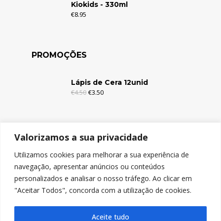
Kiokids - 330ml
€
8.95
PROMOÇÕES
Lápis de Cera 12unid
€
4.50
€
3.50
Lápis de Cera 6unid
Valorizamos a sua privacidade
€
2.95
€
1.95
Utilizamos cookies para melhorar a sua experiência de
navegação, apresentar anúncios ou conteúdos
Lápis de Cor c/Borracha 12unid
personalizados e analisar o nosso tráfego. Ao clicar em
€
4.95
€
3.95
"Aceitar Todos", concorda com a utilização de cookies.
Aceite tudo