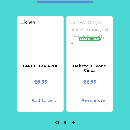
SEM STOCK
LANCHEIRA AZUL
Babete silicone
CADE
Cinza
POR
€
8.95
€
6.95
Add to cart
Read more