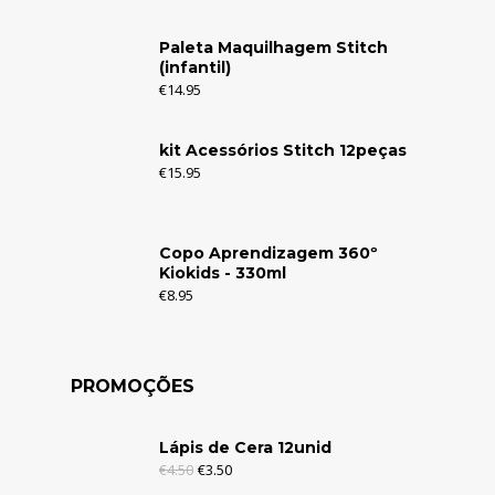
Paleta Maquilhagem Stitch
(infantil)
€
14.95
kit Acessórios Stitch 12peças
€
15.95
Copo Aprendizagem 360º
Kiokids - 330ml
€
8.95
PROMOÇÕES
Lápis de Cera 12unid
€
4.50
€
3.50