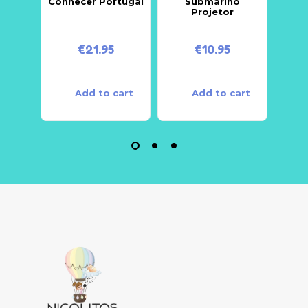
Conhecer Portugal
Submarino
Projetor
€
21.95
€
10.95
Add to cart
Add to cart