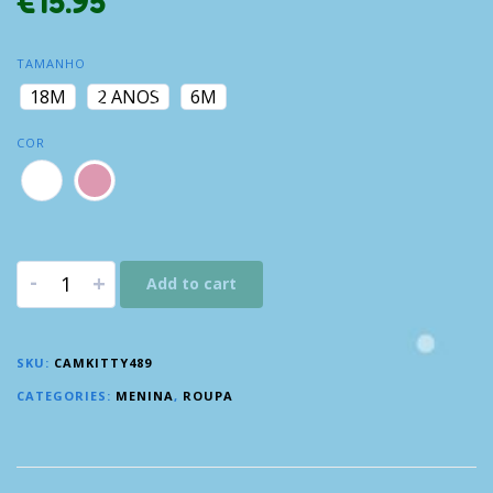
€
15.95
TAMANHO
18M
2 ANOS
6M
COR
-
+
Add to cart
SKU:
CAMKITTY489
CATEGORIES:
MENINA
,
ROUPA