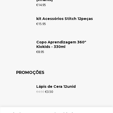
€
14.95
kit Acessórios Stitch 12peças
€
15.95
Copo Aprendizagem 360º
Kiokids - 330ml
€
8.95
PROMOÇÕES
Lápis de Cera 12unid
€
4.50
€
3.50
Lápis de Cera 6unid