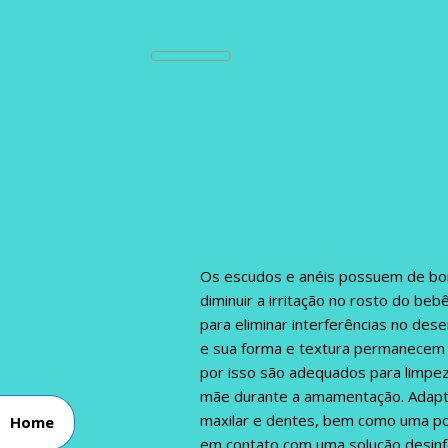
Os escudos e anéis possuem de bor
diminuir a irritação no rosto do beb
para eliminar interferências no des
e sua forma e textura permanecem i
por isso são adequados para limpez
mãe durante a amamentação. Adapta
maxilar e dentes, bem como uma posi
Home
em contato com uma solução desinfet