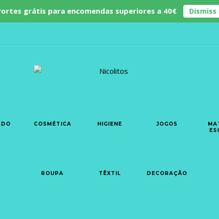
Portes grátis para encomendas superiores a 40€
Dismiss
ADO
COSMÉTICA
HIGIENE
JOGOS
MA
ES
ROUPA
TÊXTIL
DECORAÇÃO