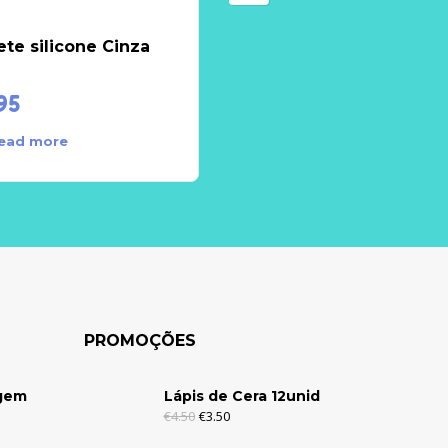
te silicone Cinza
Set Manicura 0+
95
€
4.50
ead more
Add to cart
PROMOÇÕES
agem
Lápis de Cera 12unid
€
4.50
€
3.50