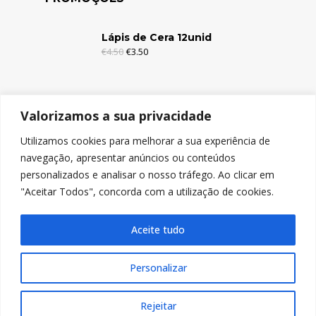
Lápis de Cera 12unid
€
4.50
€
3.50
Lápis de Cera 6unid
Valorizamos a sua privacidade
€
2.95
€
1.95
Utilizamos cookies para melhorar a sua experiência de
navegação, apresentar anúncios ou conteúdos
Lápis de Cor c/Borracha 12unid
personalizados e analisar o nosso tráfego. Ao clicar em
€
4.95
€
3.95
"Aceitar Todos", concorda com a utilização de cookies.
Aceite tudo
Personalizar
© Copyright 2024, Nicolitos
Rejeitar