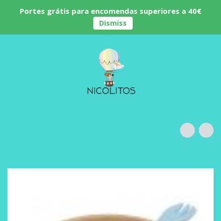
Portes grátis para encomendas superiores a 40€
Dismiss