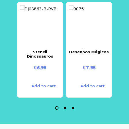
Stencil
Desenhos Mágicos
CAI
Dinossauros
€
6.95
€
7.95
Add to cart
Add to cart