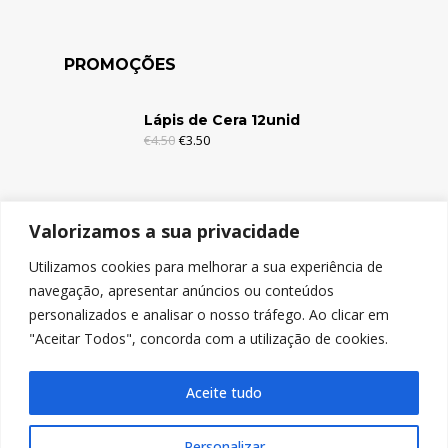
PROMOÇÕES
Lápis de Cera 12unid
€
4.50
€
3.50
Lápis de Cera 6unid
Valorizamos a sua privacidade
€
2.95
€
1.95
Utilizamos cookies para melhorar a sua experiência de
navegação, apresentar anúncios ou conteúdos
Lápis de Cor c/Borracha 12unid
personalizados e analisar o nosso tráfego. Ao clicar em
€
4.95
€
3.95
"Aceitar Todos", concorda com a utilização de cookies.
Aceite tudo
Personalizar