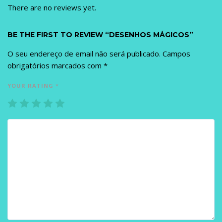
There are no reviews yet.
BE THE FIRST TO REVIEW “DESENHOS MÁGICOS”
O seu endereço de email não será publicado.
Campos
obrigatórios marcados com
*
YOUR RATING
*
1
2
3
4
5