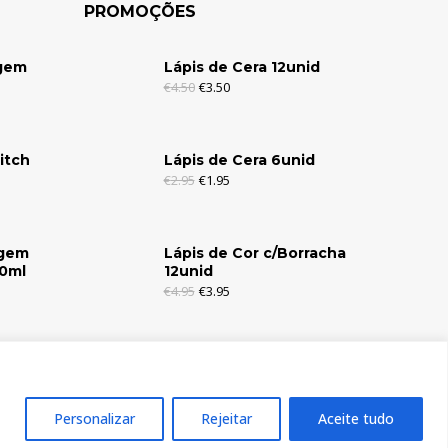
PROMOÇÕES
agem
Lápis de Cera 12unid
€
4.50
€
3.50
itch
Lápis de Cera 6unid
€
2.95
€
1.95
agem
Lápis de Cor c/Borracha
30ml
12unid
€
4.95
€
3.95
Personalizar
Rejeitar
Aceite tudo