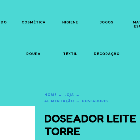
ADO
COSMÉTICA
HIGIENE
JOGOS
MA
ES
ROUPA
TÊXTIL
DECORAÇÃO
HOME
LOJA
ALIMENTAÇÃO
DOSEADORES
DOSEADOR LEITE
TORRE