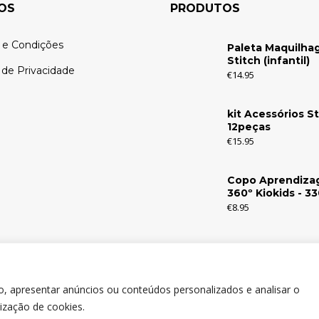
OS
PRODUTOS
 e Condições
Paleta Maquilh
Stitch (infantil)
a de Privacidade
€
14.95
kit Acessórios St
12peças
€
15.95
Copo Aprendiz
360º Kiokids - 3
€
8.95
o, apresentar anúncios ou conteúdos personalizados e analisar o
lização de cookies.