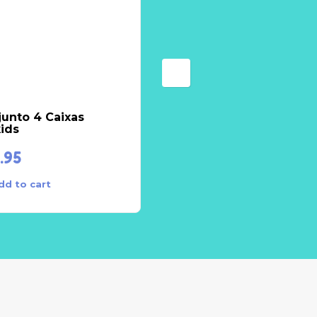
unto 4 Caixas
Set Manicura 0+
ids
.95
€
4.50
dd to cart
Add to cart