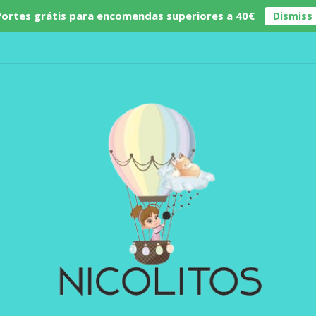
Portes grátis para encomendas superiores a 40€
Dismiss