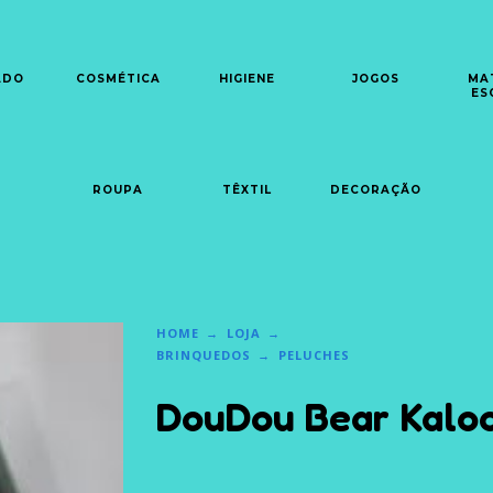
ADO
COSMÉTICA
HIGIENE
JOGOS
MA
ES
ROUPA
TÊXTIL
DECORAÇÃO
HOME
LOJA
BRINQUEDOS
PELUCHES
DouDou Bear Kalo