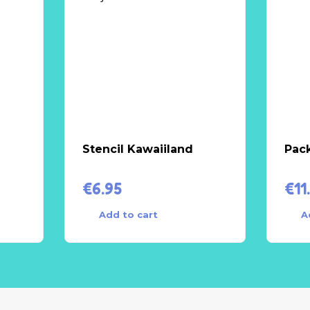
Stencil Kawaiiland
Pack
€
6.95
€
11
Add to cart
A