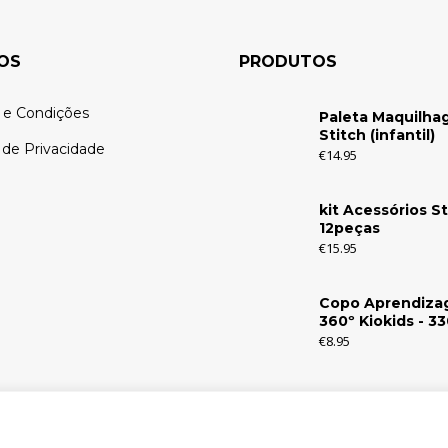
OS
PRODUTOS
 e Condições
Paleta Maquilh
Stitch (infantil)
a de Privacidade
€
14.95
kit Acessórios St
12peças
€
15.95
Copo Aprendiz
360º Kiokids - 3
€
8.95