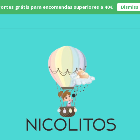
Portes grátis para encomendas superiores a 40€
Dismiss