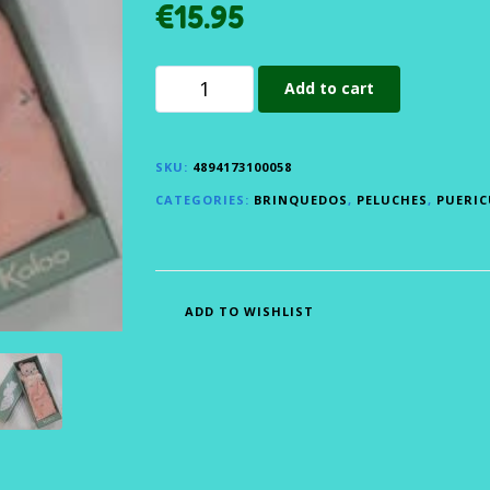
€
15.95
Add to cart
SKU:
4894173100058
CATEGORIES:
BRINQUEDOS
,
PELUCHES
,
PUERI
ADD TO WISHLIST