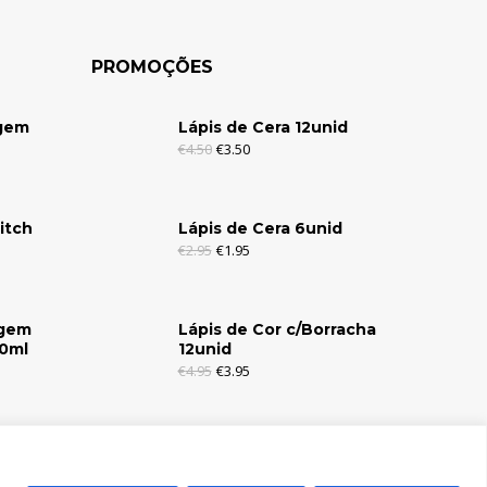
PROMOÇÕES
agem
Lápis de Cera 12unid
€
4.50
€
3.50
itch
Lápis de Cera 6unid
€
2.95
€
1.95
agem
Lápis de Cor c/Borracha
30ml
12unid
€
4.95
€
3.95