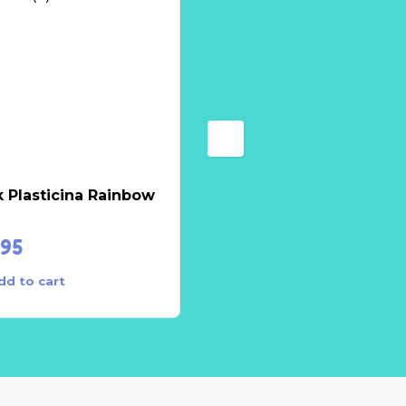
 Plasticina Rainbow
Escavadora
.95
€
15.95
dd to cart
Add to cart