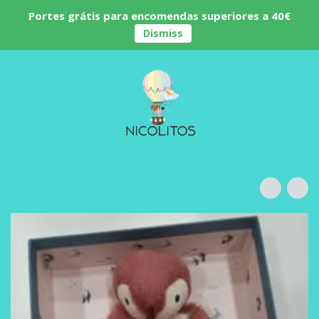
Portes grátis para encomendas superiores a 40€
Dismiss