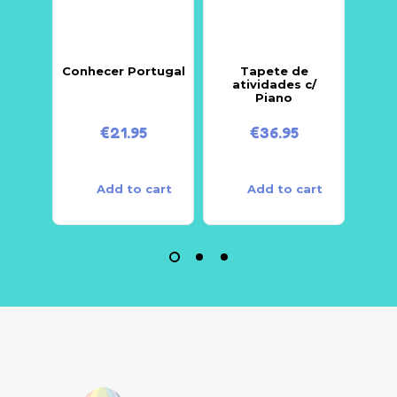
Conhecer Portugal
Tapete de
ROU
atividades c/
Piano
€
21.95
€
36.95
Add to cart
Add to cart