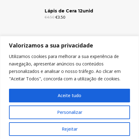
Lápis de Cera 12unid
€
4.50
€
3.50
Lápis de Cera 6unid
Valorizamos a sua privacidade
€
2.95
€
1.95
Utilizamos cookies para melhorar a sua experiência de
navegação, apresentar anúncios ou conteúdos
Lápis de Cor c/Borracha 12unid
personalizados e analisar o nosso tráfego. Ao clicar em
€
4.95
€
3.95
"Aceitar Todos", concorda com a utilização de cookies.
Aceite tudo
Personalizar
© Copyright 2024, Nicolitos
Rejeitar