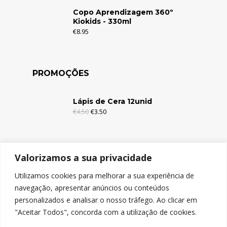
Copo Aprendizagem 360º
Kiokids - 330ml
€
8.95
PROMOÇÕES
Lápis de Cera 12unid
€
4.50
€
3.50
Lápis de Cera 6unid
Valorizamos a sua privacidade
€
2.95
€
1.95
Utilizamos cookies para melhorar a sua experiência de
navegação, apresentar anúncios ou conteúdos
Lápis de Cor c/Borracha 12unid
personalizados e analisar o nosso tráfego. Ao clicar em
€
4.95
€
3.95
"Aceitar Todos", concorda com a utilização de cookies.