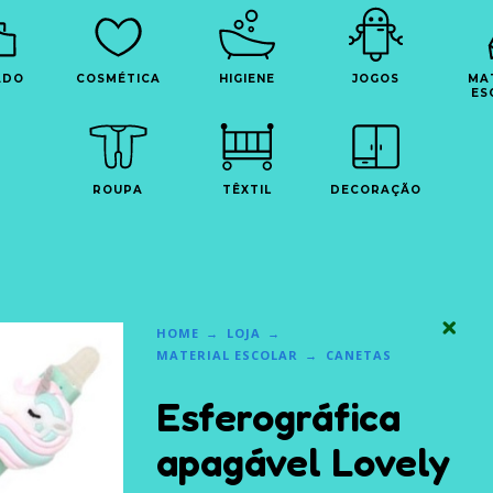
ADO
COSMÉTICA
HIGIENE
JOGOS
MA
ES
ROUPA
TÊXTIL
DECORAÇÃO
HOME
LOJA
MATERIAL ESCOLAR
CANETAS
Esferográfica
apagável Lovely