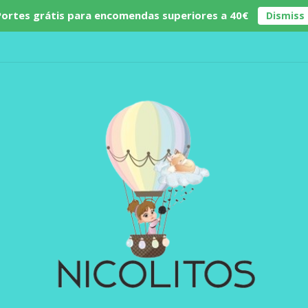
Portes grátis para encomendas superiores a 40€
Dismiss