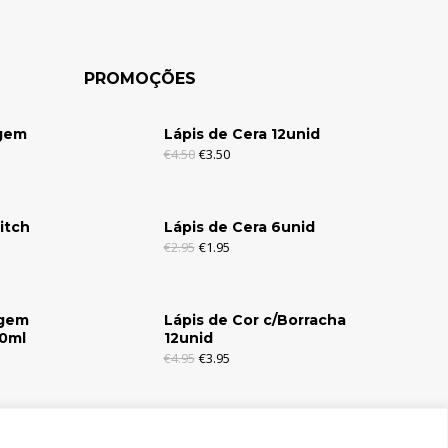
PROMOÇÕES
agem
Lápis de Cera 12unid
€
4.50
€
3.50
itch
Lápis de Cera 6unid
€
2.95
€
1.95
agem
Lápis de Cor c/Borracha
30ml
12unid
€
4.95
€
3.95