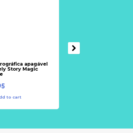
rográfica apagável
Esferográfica apagáve
ly Story Magic
Lovely Story Magic
re
Pirata
95
€
1.95
dd to cart
Add to cart