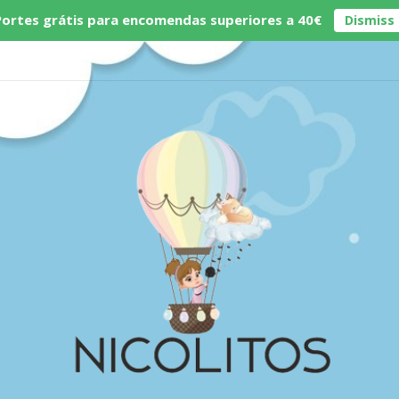
Portes grátis para encomendas superiores a 40€
Dismiss