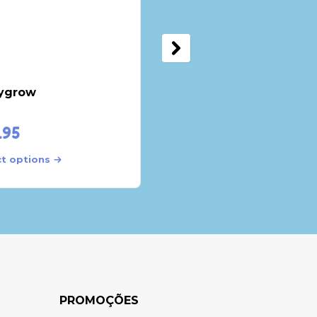
ygrow
Conjunto
.95
€
23.95
Add to cart
ct options
PROMOÇÕES