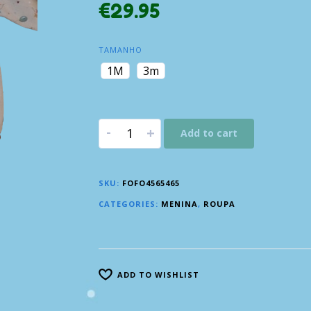
€
29.95
TAMANHO
1M
3m
-
+
Add to cart
SKU:
FOFO4565465
CATEGORIES:
MENINA
,
ROUPA
ADD TO WISHLIST