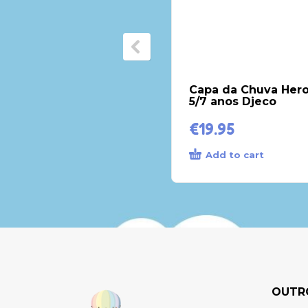
Capa da Chuva Hero
5/7 anos Djeco
€
19.95
Add to cart
OUTR