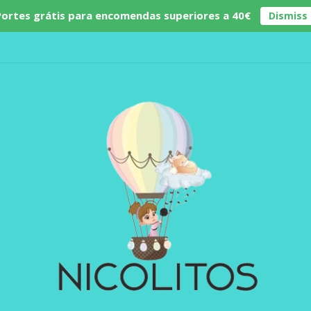
Portes grátis para encomendas superiores a 40€
Dismiss