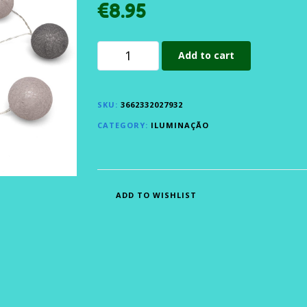
€
8.95
Add to cart
SKU:
3662332027932
CATEGORY:
ILUMINAÇÃO
ADD TO WISHLIST