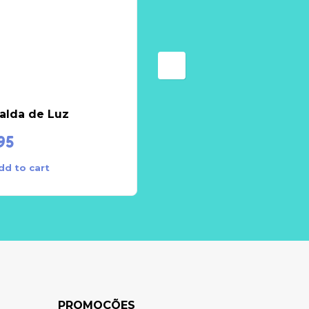
alda de Luz
Figura LED
95
€
8.95
dd to cart
Add to cart
PROMOÇÕES