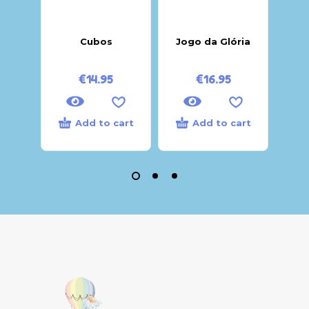
Cubos
Jogo da Glória
JOGO
TO
€
14.95
€
16.95
Add to cart
Add to cart