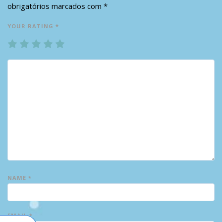
obrigatórios marcados com
*
YOUR RATING
*
1
2
3
4
5
NAME
*
EMAIL
*