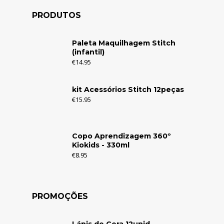
PRODUTOS
Paleta Maquilhagem Stitch
(infantil)
€
14.95
kit Acessórios Stitch 12peças
€
15.95
Copo Aprendizagem 360º
Kiokids - 330ml
€
8.95
PROMOÇÕES
Lápis de Cera 12unid