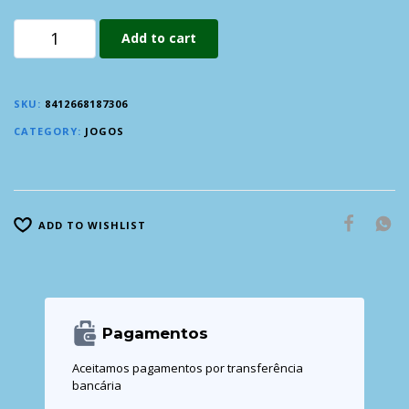
Add to cart
SKU:
8412668187306
CATEGORY:
JOGOS
ADD TO WISHLIST
Pagamentos
Aceitamos pagamentos por transferência
bancária