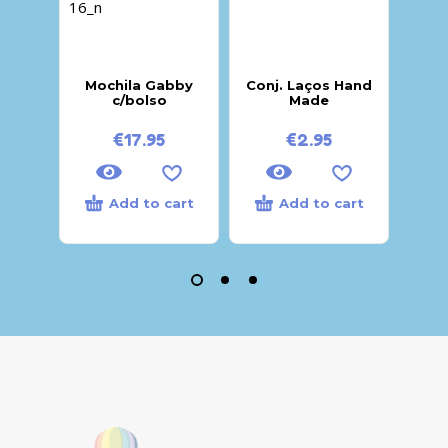
Mochila Gabby
Conj. Laços Hand
Moc
c/bolso
Made
€
17.95
€
2.95
Add to cart
Add to cart