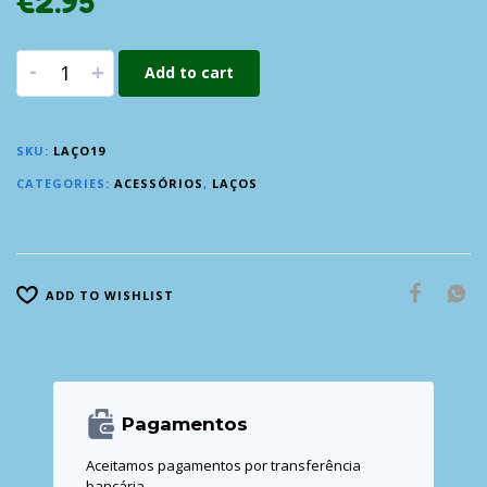
€
2.95
-
+
Add to cart
SKU:
LAÇO19
CATEGORIES:
ACESSÓRIOS
,
LAÇOS
ADD TO WISHLIST
Pagamentos
Aceitamos pagamentos por transferência
bancária