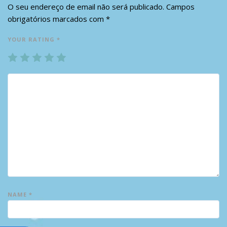
O seu endereço de email não será publicado.
Campos
obrigatórios marcados com
*
YOUR RATING
*
1
2
3
4
5
NAME
*