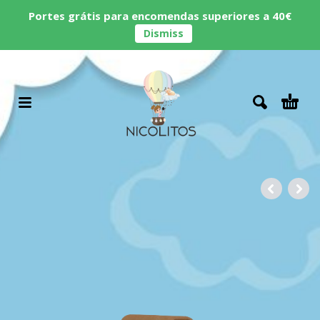
Portes grátis para encomendas superiores a 40€
Dismiss