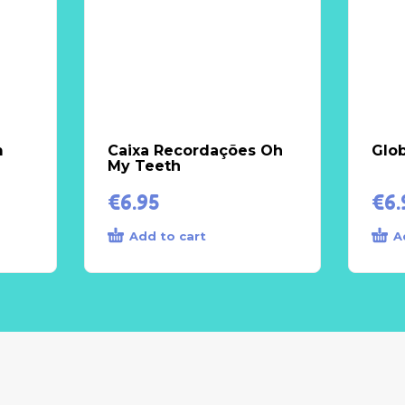
m
Caixa Recordações Oh
Glo
My Teeth
€
6.95
€
6.
Add to cart
A