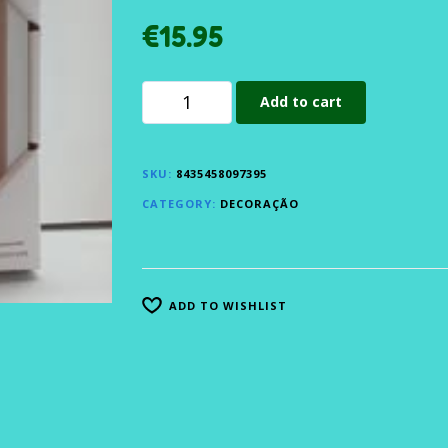
€
15.95
Add to cart
SKU:
8435458097395
CATEGORY:
DECORAÇÃO
ADD TO WISHLIST