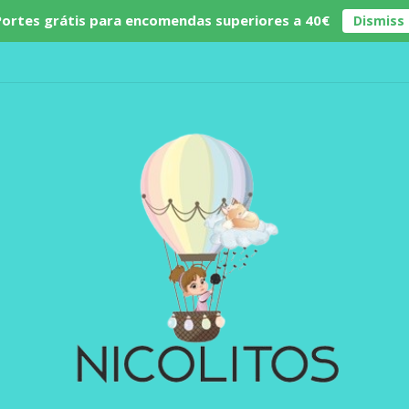
Portes grátis para encomendas superiores a 40€
Dismiss