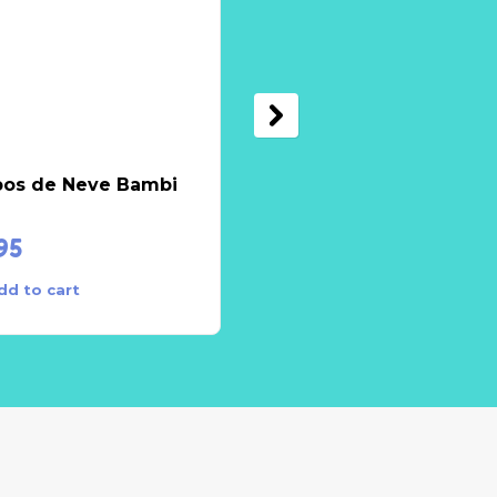
bos de Neve Bambi
Globo Neve Oriental
95
€
6.95
dd to cart
Add to cart