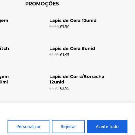
PROMOÇÕES
agem
Lápis de Cera 12unid
€
4.50
€
3.50
itch
Lápis de Cera 6unid
€
2.95
€
1.95
agem
Lápis de Cor c/Borracha
30ml
12unid
€
4.95
€
3.95
Personalizar
Rejeitar
Aceite tudo