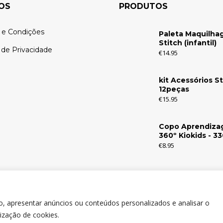
OS
PRODUTOS
 e Condições
Paleta Maquilh
Stitch (infantil)
a de Privacidade
€
14.95
kit Acessórios St
12peças
€
15.95
Copo Aprendiz
360º Kiokids - 3
€
8.95
o, apresentar anúncios ou conteúdos personalizados e analisar o
lização de cookies.