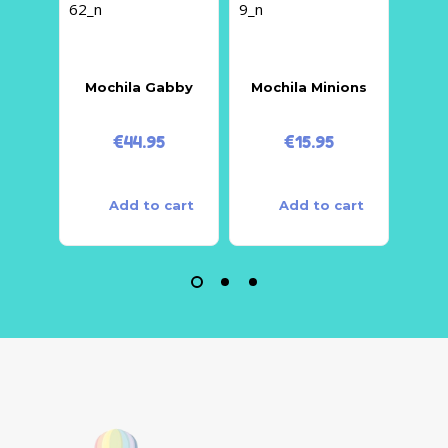
Mochila Gabby
Mochila Minions
Moch
€
44.95
€
15.95
Add to cart
Add to cart