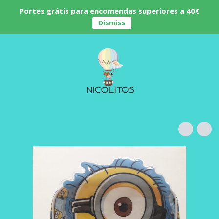
Portes grátis para encomendas superiores a 40€
Dismiss