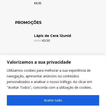
€
8.95
PROMOÇÕES
Lápis de Cera 12unid
€
4.50
€
3.50
Lápis de Cera 6unid
Valorizamos a sua privacidade
€
2.95
€
1.95
Utilizamos cookies para melhorar a sua experiência de
navegação, apresentar anúncios ou conteúdos
Lápis de Cor c/Borracha 12unid
personalizados e analisar o nosso tráfego. Ao clicar em
€
4.95
€
3.95
"Aceitar Todos", concorda com a utilização de cookies.
Aceite tudo