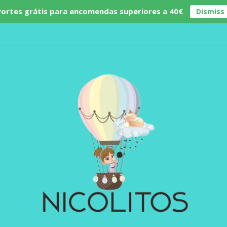
Portes grátis para encomendas superiores a 40€
Dismiss