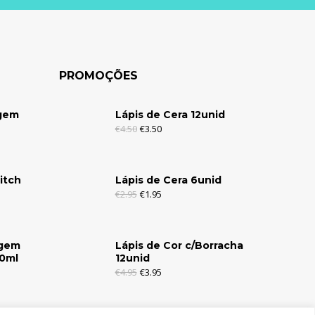
PROMOÇÕES
agem
Lápis de Cera 12unid
€
4.50
€
3.50
itch
Lápis de Cera 6unid
€
2.95
€
1.95
agem
Lápis de Cor c/Borracha
30ml
12unid
€
4.95
€
3.95