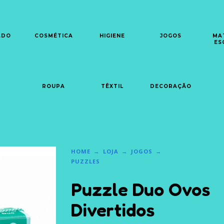
ADO
COSMÉTICA
HIGIENE
JOGOS
MA
ES
ROUPA
TÊXTIL
DECORAÇÃO
HOME
LOJA
JOGOS
PUZZLES
Puzzle Duo Ovos
Divertidos