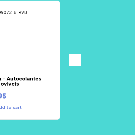
 – Autocolantes
Autocolantes
oviveis
Removiveis Animais
95
€
8.95
dd to cart
Add to cart