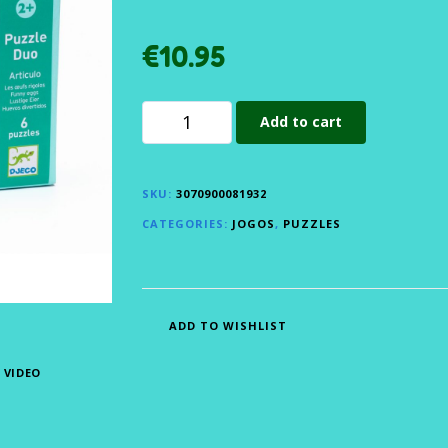
€
10.95
Add to cart
SKU:
3070900081932
CATEGORIES:
JOGOS
,
PUZZLES
ADD TO WISHLIST
VIDEO