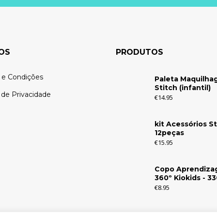
OS
PRODUTOS
 e Condições
Paleta Maquilh
Stitch (infantil)
a de Privacidade
€
14.95
kit Acessórios St
12peças
€
15.95
Copo Aprendiz
360º Kiokids - 3
€
8.95