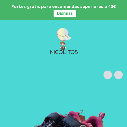
Portes grátis para encomendas superiores a 40€
Dismiss