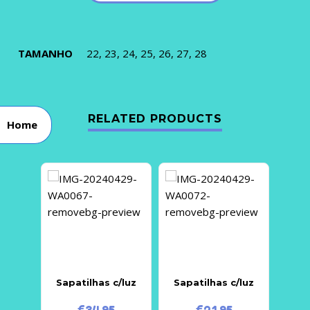
TAMANHO
22, 23, 24, 25, 26, 27, 28
RELATED PRODUCTS
Home
Sapatilhas c/luz
Sapatilhas c/luz
S
€
34.95
€
21.95