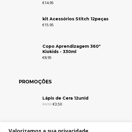
€
14.95
kit Acessórios Stitch 12peças
€
15.95
Copo Aprendizagem 360º
Kiokids - 330ml
€
8.95
PROMOÇÕES
Lápis de Cera 12unid
€
4.50
€
3.50
Lápis de Cera 6unid
Valorizamos a sua privacidade
€
2.95
€
1.95