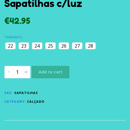
Sapatilhas c/luz
€
42.95
TAMANHO
22
23
24
25
26
27
28
-
+
Add to cart
SKU:
SAPATILHAS
CATEGORY:
CALÇADO