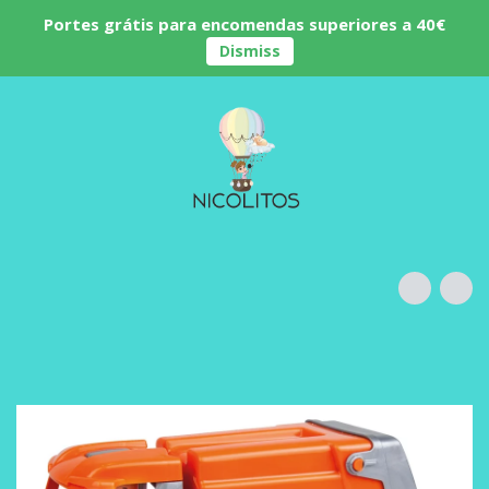
Portes grátis para encomendas superiores a 40€
Dismiss