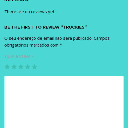
There are no reviews yet.
BE THE FIRST TO REVIEW “TRUCKIES”
O seu endereço de email não será publicado.
Campos
obrigatórios marcados com
*
YOUR RATING
*
1
2
3
4
5