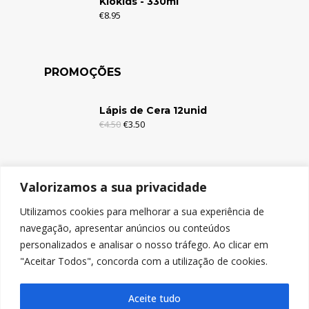
Kiokids - 330ml
€
8.95
PROMOÇÕES
Lápis de Cera 12unid
€
4.50
€
3.50
Lápis de Cera 6unid
Valorizamos a sua privacidade
€
2.95
€
1.95
Utilizamos cookies para melhorar a sua experiência de
navegação, apresentar anúncios ou conteúdos
Lápis de Cor c/Borracha 12unid
personalizados e analisar o nosso tráfego. Ao clicar em
€
4.95
€
3.95
"Aceitar Todos", concorda com a utilização de cookies.
Aceite tudo