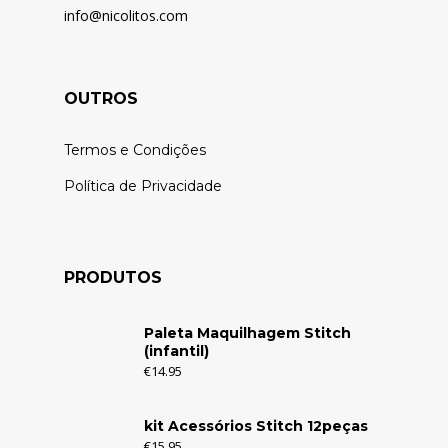
info@nicolitos.c
om
OUTROS
Termos e Condições
Política de Privacidade
PRODUTOS
Paleta Maquilhagem Stitch
(infantil)
€
14.95
kit Acessórios Stitch 12peças
€
15.95