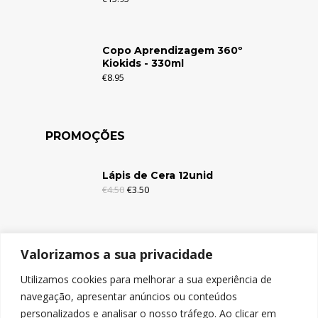
Copo Aprendizagem 360º
Kiokids - 330ml
€
8.95
PROMOÇÕES
Lápis de Cera 12unid
€
4.50
€
3.50
Lápis de Cera 6unid
Valorizamos a sua privacidade
€
2.95
€
1.95
Utilizamos cookies para melhorar a sua experiência de
navegação, apresentar anúncios ou conteúdos
Lápis de Cor c/Borracha 12unid
personalizados e analisar o nosso tráfego. Ao clicar em